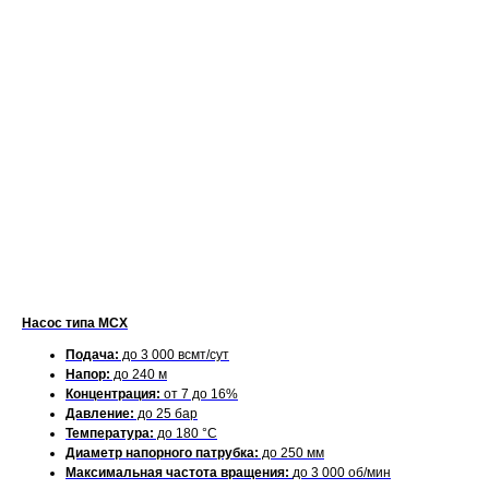
Насос типа MCX
Подача:
до 3 000 всмт/сут
Напор:
до 240 м
Концентрация:
от 7 до 16%
Давление:
до 25 бар
Температура:
до 180 °C
Диаметр напорного патрубка:
до 250 мм
Максимальная частота вращения:
до 3 000 об/мин