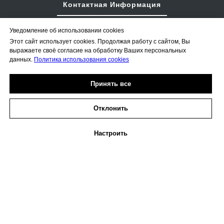
Контактная Информация
Уведомление об использовании cookies
8 800 222 40 48
Этот сайт использует cookies. Продолжая работу с сайтом, Вы
mail@bumhimtek.ru
выражаете своё согласие на обработку Ваших персональных
данных.
Политика использования cookies
194044, г. Санкт-Петербург,
Принять все
Большой Сампсониевский проспект,
д.30, корпус 2, 2 этаж, БЦ Персей
Отклонить
Информация
Настроить
Главная
О Компании
Продукция
Промышленность
Услуги
Новости