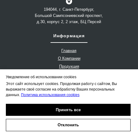
194044, г. Санкт-Петербург,
Большой Сампсониевский проспект,
д.30, корпус 2, 2 этаж, БЦ Персей
Информация
Главная
О Компании
Продукция
Промышленность
Уведомление об использовании cookies
Услуги
Этот сайт использует cookies. Продолжая работу с сайтом, Вы
выражаете своё согласие на обработку Ваших персональных
Новости
данных.
Политика использования cookies
В
акансии
Принять все
Проекты
Отклонить
Политика конфиденциальности