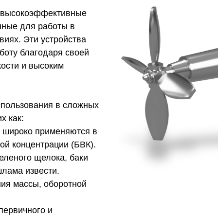
 высокоэффективные
нные для работы в
виях. Эти устройства
боту благодаря своей
кости и высоким
спользования в сложных
х как:
а широко применяются в
ой концентрации (БВК).
зеленого щелока, баки
шлама извести.
ния массы, оборотной
первичного и