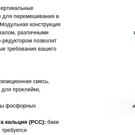
вертикальные
е для перемешивания в
 Модульная конструкция
 валом, различными
-редуктором позволит
ые требования вашего
реакционная смесь,
 для проклейки,
ры фосфорных
а кальция (PCC):
баки
е требуется